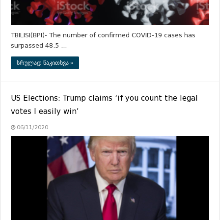
TBILISI(BPI)- The number of confirmed COVID-19 cases has
surpassed 48.5 …
სრულად წაკითხვა »
US Elections: Trump claims ‘if you count the legal
votes I easily win’
06/11/2020