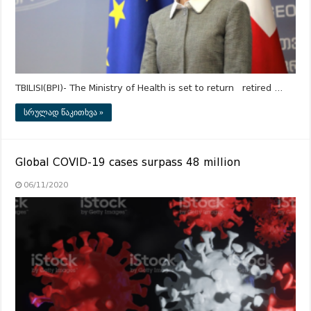
TBILISI(BPI)- The Ministry of Health is set to return retired …
სრულად წაკითხვა »
Global COVID-19 cases surpass 48 million
06/11/2020