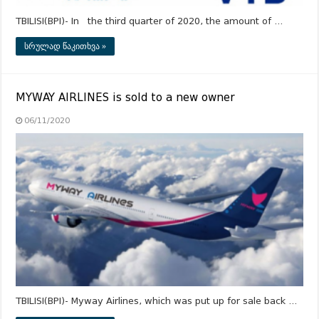
TBILISI(BPI)- In the third quarter of 2020, the amount of …
სრულად წაკითხვა »
MYWAY AIRLINES is sold to a new owner
06/11/2020
TBILISI(BPI)- Myway Airlines, which was put up for sale back …