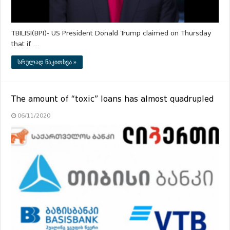
TBILISI(BPI)- US President Donald Trump claimed on Thursday
that if …
სრულად წაკითხვა »
The amount of “toxic” loans has almost quadrupled
06/11/2020