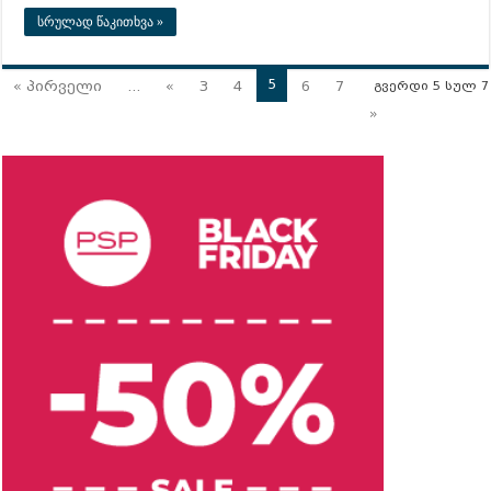
სრულად წაკითხვა »
5
« პირველი
...
«
3
4
6
7
გვერდი 5 სულ 7
»