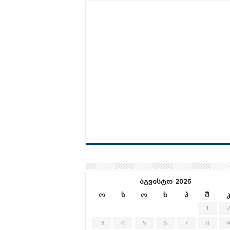
აგვისტო 2026
ო
ს
ო
ხ
პ
შ
1
3
4
5
6
7
8