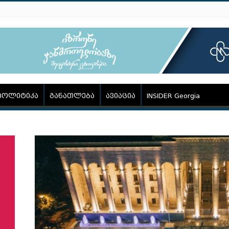
პოლიტიკა
განათლება
ავიაცია
INSIDER Georgia