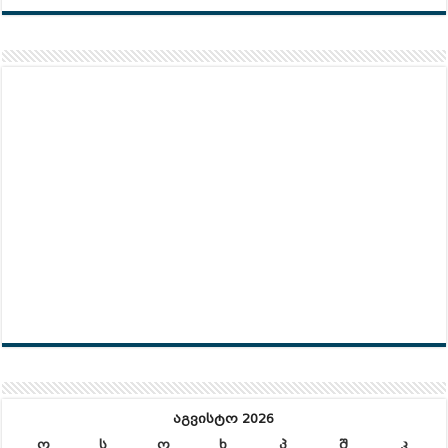
აგვისტო 2026
ო
ს
ო
ხ
პ
შ
კ