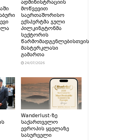
ადმინისტრაციის
აში
მოწვევით
აბური
საერთაშორისო
ევი
ექსპერტმა ჯული
ვლა
პილკინგტონმა
სექტორის
წარმომადგენლებისთვის
მასტერკლასი
გამართა
24/07/2026
Wanderlust-ზე
ის
საქართველო
ევროპის ყველაზე
სასურველი