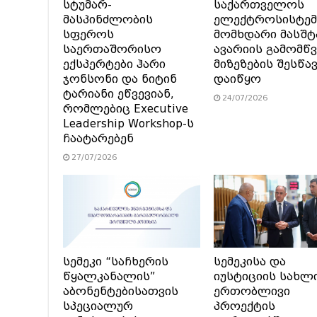
სტუმარ-
საქართველოს
მასპინძლობის
ელექტროსისტემ
სფეროს
მომხდარი მასშტ
საერთაშორისო
ავარიის გამომწვ
ექსპერტები ჰარი
მიზეზების შესწა
ჯონსონი და ნიტინ
დაიწყო
ტარიანი ეწვევიან,
24/07/2026
რომლებიც Executive
Leadership Workshop-ს
ჩაატარებენ
27/07/2026
სემეკი “საჩხერის
სემეკისა და
წყალკანალის”
იუსტიციის სახლ
აბონენტებისათვის
ერთობლივი
სპეციალურ
პროექტის