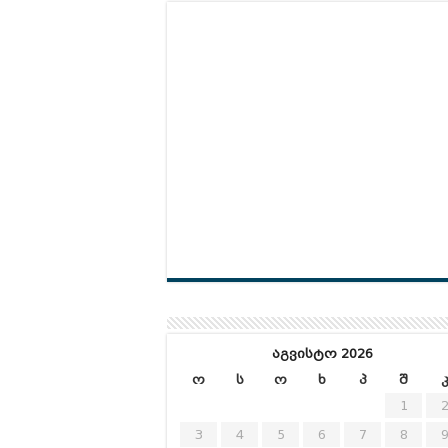
აგვისტო 2026
ო
ს
ო
ხ
პ
შ
1
3
4
5
6
7
8