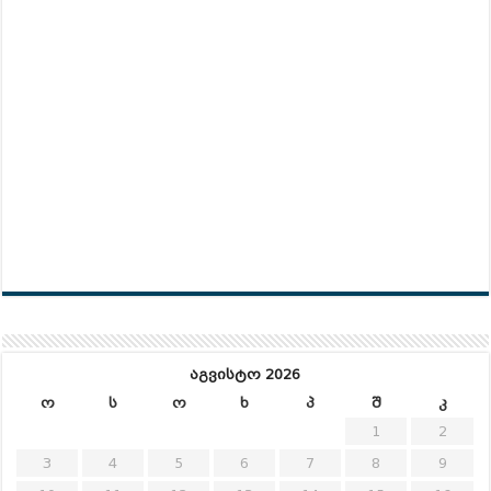
აგვისტო 2026
ო
ს
ო
ხ
პ
შ
კ
1
2
3
4
5
6
7
8
9