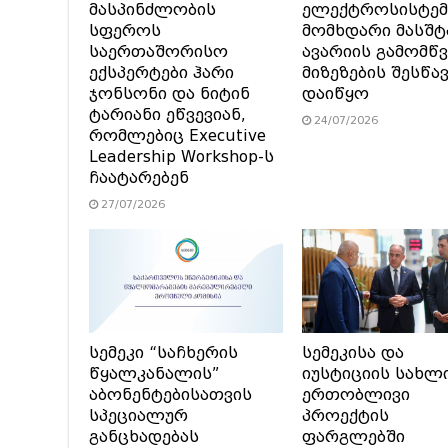
მასპინძლობის
ელექტროსისტემ
სფეროს
მომხდარი მასშტ
საერთაშორისო
ავარიის გამომწვ
ექსპერტები ჰარი
მიზეზების შესწა
ჯონსონი და ნიტინ
დაიწყო
ტარიანი ეწვევიან,
24/07/2026
რომლებიც Executive
Leadership Workshop-ს
ჩაატარებენ
27/07/2026
სემეკი “საჩხერის
სემეკისა და
წყალკანალის”
იუსტიციის სახლ
აბონენტებისათვის
ერთობლივი
სპეციალურ
პროექტის
განცხადებას
ფარგლებში