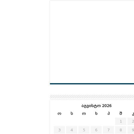
აგვისტო 2026
ო
ს
ო
ხ
პ
შ
1
3
4
5
6
7
8