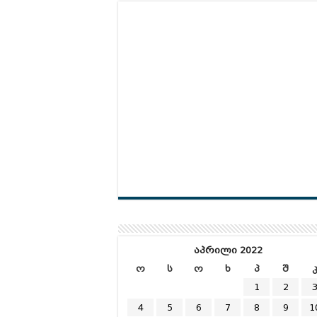
აპრილი 2022
ო
ს
ო
ხ
პ
შ
1
2
4
5
6
7
8
9
1