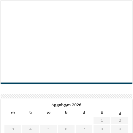
აგვისტო 2026
ო
ს
ო
ხ
პ
შ
კ
1
2
3
4
5
6
7
8
9