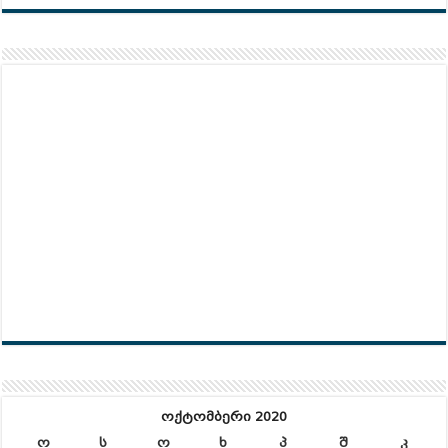
ოქტომბერი 2020
ო
ს
ო
ხ
პ
შ
კ