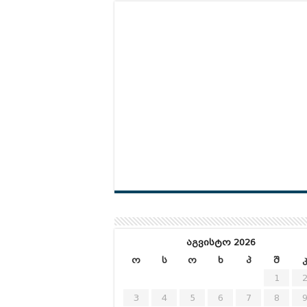
აგვისტო 2026
ო
ს
ო
ხ
პ
შ
1
3
4
5
6
7
8