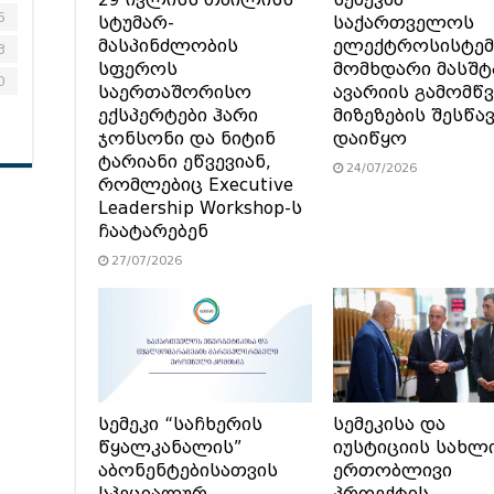
29 ივლისს თბილისს
სემეკმა
6
სტუმარ-
საქართველოს
მასპინძლობის
ელექტროსისტემ
3
სფეროს
მომხდარი მასშტ
0
საერთაშორისო
ავარიის გამომწვ
ექსპერტები ჰარი
მიზეზების შესწა
ჯონსონი და ნიტინ
დაიწყო
ტარიანი ეწვევიან,
24/07/2026
რომლებიც Executive
Leadership Workshop-ს
ჩაატარებენ
27/07/2026
სემეკი “საჩხერის
სემეკისა და
წყალკანალის”
იუსტიციის სახლ
აბონენტებისათვის
ერთობლივი
სპეციალურ
პროექტის