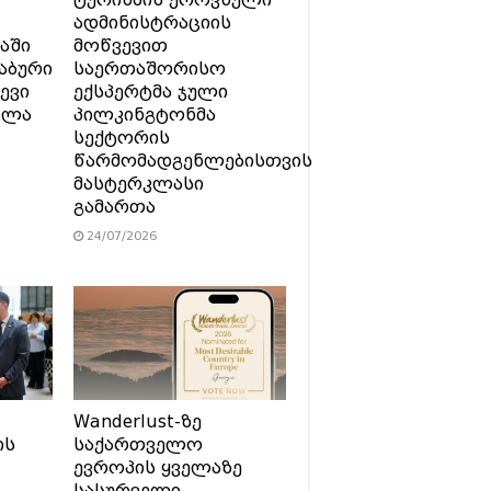
ტურიზმის ეროვნული
ადმინისტრაციის
აში
მოწვევით
აბური
საერთაშორისო
ევი
ექსპერტმა ჯული
ვლა
პილკინგტონმა
სექტორის
წარმომადგენლებისთვის
მასტერკლასი
გამართა
24/07/2026
Wanderlust-ზე
ის
საქართველო
ევროპის ყველაზე
სასურველი