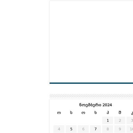
ნოემბერი 2024
ო
ს
ო
ხ
პ
შ
1
2
4
5
6
7
8
9
1