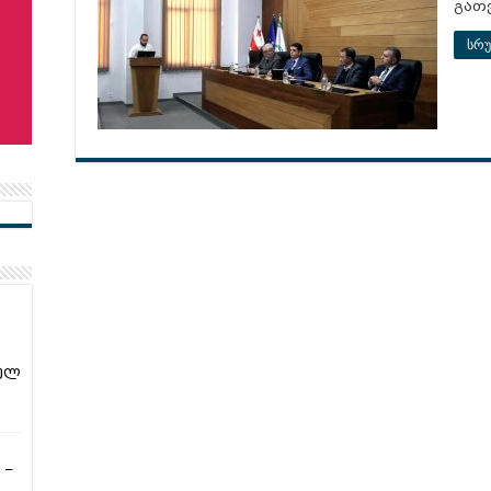
გათ
სრუ
ულ
 –