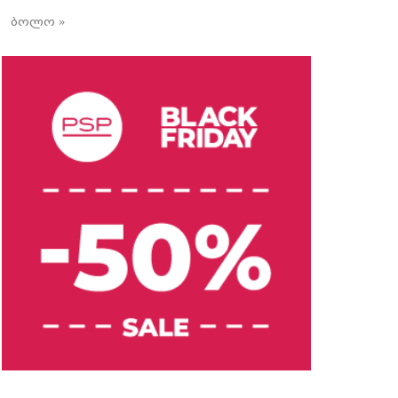
ბოლო »