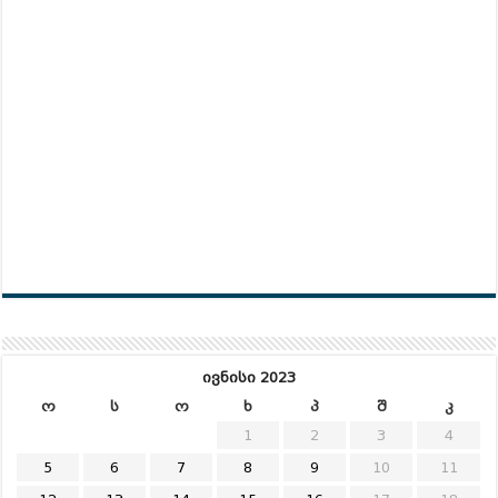
ივნისი 2023
ო
ს
ო
ხ
პ
შ
კ
1
2
3
4
5
6
7
8
9
10
11