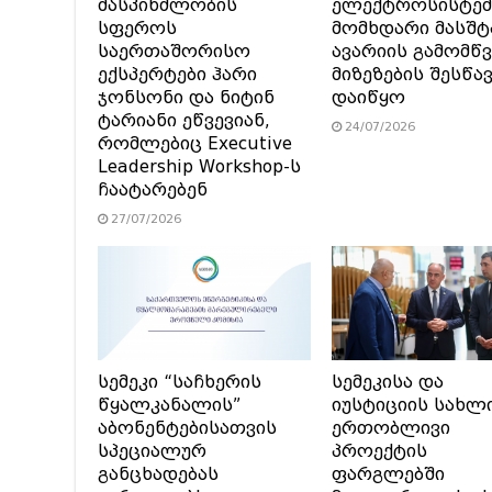
მასპინძლობის
ელექტროსისტემ
სფეროს
მომხდარი მასშტ
საერთაშორისო
ავარიის გამომწვ
ექსპერტები ჰარი
მიზეზების შესწა
ჯონსონი და ნიტინ
დაიწყო
ტარიანი ეწვევიან,
24/07/2026
რომლებიც Executive
Leadership Workshop-ს
ჩაატარებენ
27/07/2026
სემეკი “საჩხერის
სემეკისა და
წყალკანალის”
იუსტიციის სახლ
აბონენტებისათვის
ერთობლივი
სპეციალურ
პროექტის
განცხადებას
ფარგლებში