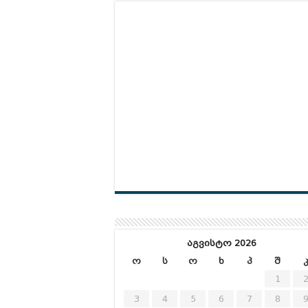
აგვისტო 2026
ო
ს
ო
ხ
პ
შ
1
3
4
5
6
7
8