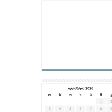
აგვისტო 2026
ო
ს
ო
ხ
პ
შ
1
3
4
5
6
7
8