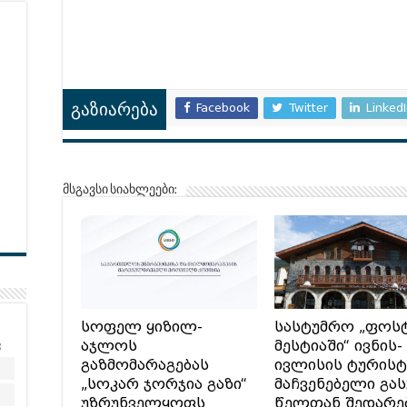
Facebook
Twitter
Linked
გაზიარება
მსგავსი სიახლეები:
სოფელ ყიზილ-
სასტუმრო „ფოს
კ
აჯლოს
მესტიაში“ ივნის-
გაზმომარაგებას
ივლისის ტურის
2
„სოკარ ჯორჯია გაზი“
მაჩვენებელი გა
9
უზრუნველყოფს
წელთან შედარე