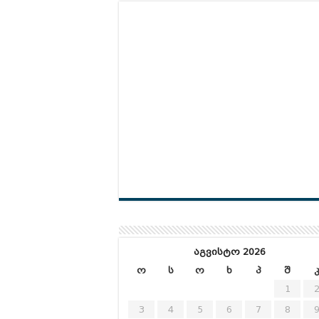
აგვისტო 2026
ო
ს
ო
ხ
პ
შ
1
3
4
5
6
7
8