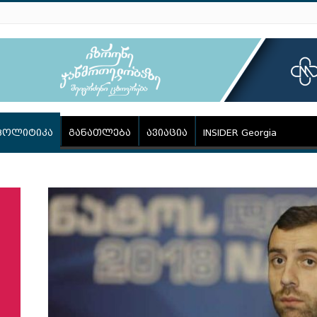
პოლიტიკა
განათლება
ავიაცია
INSIDER Georgia