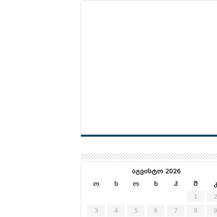
აგვისტო 2026
ო
ს
ო
ხ
პ
შ
1
3
4
5
6
7
8