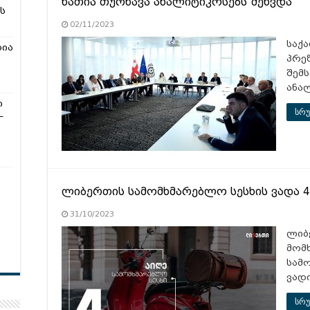
ნათია თურნავა ანალიტიკოსებს შეხვდა
ს
02/11/2023
საქ
რია
პრე
შემ
ანა
ი
სრუ
–
ლიბერთის სამომხმარებლო სესხის ვადა 
31/10/2023
ლიბ
მომ
სამ
ვად
სრუ