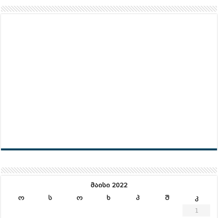
მაისი 2022
ო
ს
ო
ხ
პ
შ
კ
1