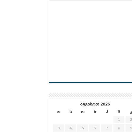
აგვისტო 2026
ო
ს
ო
ხ
პ
შ
1
3
4
5
6
7
8