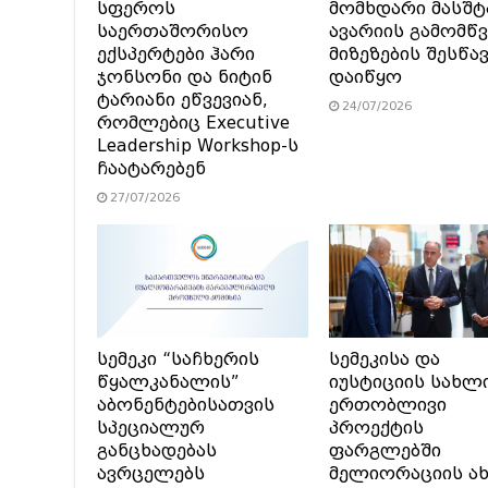
სფეროს
მომხდარი მასშტ
საერთაშორისო
ავარიის გამომწვ
ექსპერტები ჰარი
მიზეზების შესწა
ჯონსონი და ნიტინ
დაიწყო
ტარიანი ეწვევიან,
24/07/2026
რომლებიც Executive
Leadership Workshop-ს
ჩაატარებენ
27/07/2026
სემეკი “საჩხერის
სემეკისა და
წყალკანალის”
იუსტიციის სახლ
აბონენტებისათვის
ერთობლივი
სპეციალურ
პროექტის
განცხადებას
ფარგლებში
ავრცელებს
მელიორაციის ა