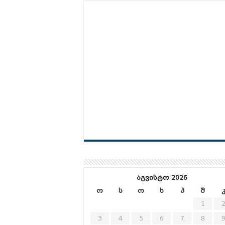
აგვისტო 2026
ო
ს
ო
ხ
პ
შ
1
3
4
5
6
7
8