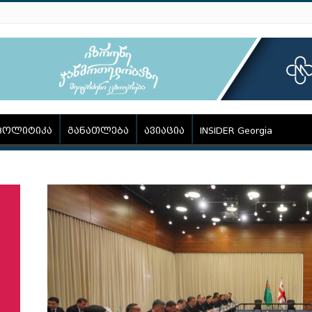
პოლიტიკა
განათლება
ავიაცია
INSIDER Georgia