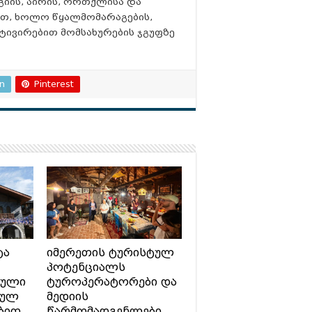
იის, აირის, ორთქლისა და
ით, ხოლო წყალმომარაგების,
ტივირებით მომსახურების ჯგუფზე
In
Pinterest
ტა
იმერეთის ტურისტულ
პოტენციალს
ტული
ტუროპერატორები და
სულ
მედიის
ბით
წარმომადგენლები