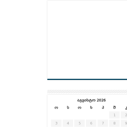
აგვისტო 2026
ო
ს
ო
ხ
პ
შ
1
3
4
5
6
7
8