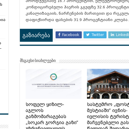
პროდუქციაზე 16.7 პროცენტით, ელექტროენერგ
ს
კონდიცირებული ჰაერის ჯგუფზე 32.6 პროცენტ
კანალიზაციის, ნარჩენების მართვით და რეკულ
დაფიქსირდა ფასების 31.9 პროცენტიანი კლება.
რია
Facebook
Twitter
Linked
გაზიარება
ი
–
მსგავსი სიახლეები:
სოფელ ყიზილ-
სასტუმრო „ფოს
აჯლოს
მესტიაში“ ივნის-
გაზმომარაგებას
ივლისის ტურის
„სოკარ ჯორჯია გაზი“
მაჩვენებელი გა
უზრუნველყოფს
წელთან შედარე