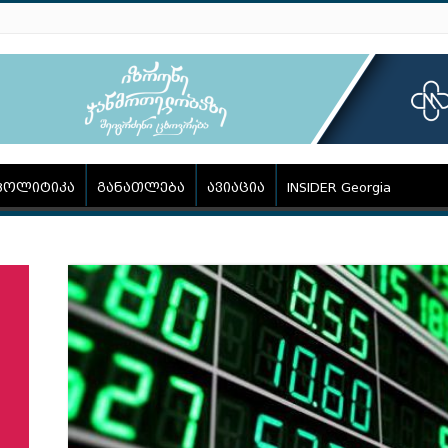
პოლიტიკა
განათლება
ავიაცია
INSIDER Georgia