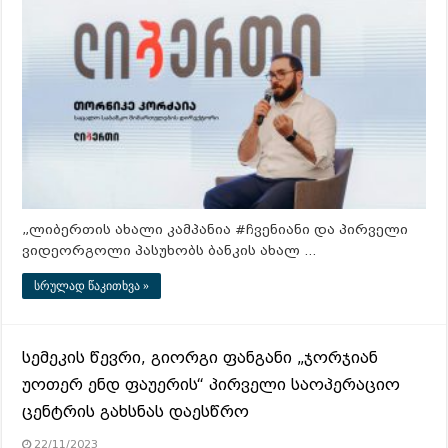
„ლი­ბერ­თის ახა­ლი კამ­პა­ნია #ჩვე­ნი­ა­ნი და პირ­ვე­ლი
ვი­დე­ორ­გო­ლი პა­სუ­ხობს ბან­კის ახალ …
სრულად წაკითხვა »
სემეკის წევრი, გიორგი ფანგანი „ჯორჯიან
უოთერ ენდ ფაუერის“ პირველი საოპერაციო
ცენტრის გახსნას დაესწრო
22/11/2023