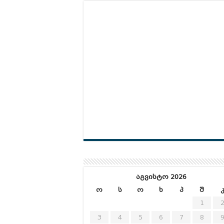
აგვისტო 2026
ო
ს
ო
ხ
პ
შ
1
3
4
5
6
7
8