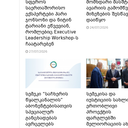
სფეროს
მომხდარი მასშტ
საერთაშორისო
ავარიის გამომწვ
ექსპერტები ჰარი
მიზეზების შესწა
ჯონსონი და ნიტინ
დაიწყო
ტარიანი ეწვევიან,
24/07/2026
რომლებიც Executive
Leadership Workshop-ს
ჩაატარებენ
27/07/2026
სემეკი “საჩხერის
სემეკისა და
წყალკანალის”
იუსტიციის სახლ
აბონენტებისათვის
ერთობლივი
სპეციალურ
პროექტის
განცხადებას
ფარგლებში
ავრცელებს
მელიორაციის ა