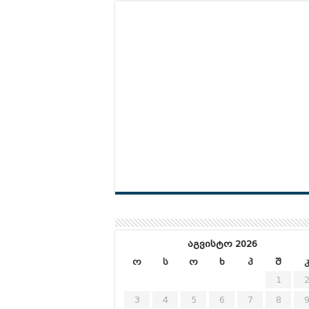
აგვისტო 2026
ო
ს
ო
ხ
პ
შ
1
3
4
5
6
7
8